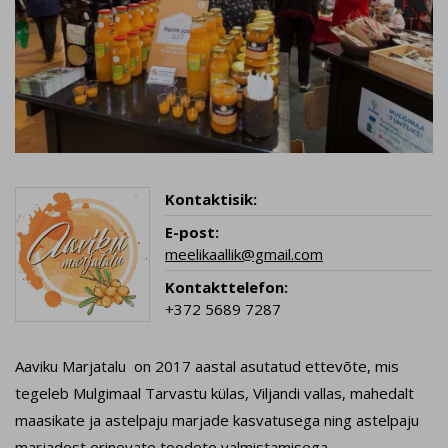
Kontaktisik:
E-post:
meelikaallik@gmail.com
Kontakttelefon:
+372 5689 7287
Aaviku Marjatalu on 2017 aastal asutatud ettevõte, mis
tegeleb Mulgimaal Tarvastu külas, Viljandi vallas, mahedalt
maasikate ja astelpaju marjade kasvatusega ning astelpaju
marjadest erinevate toodete valmistamisega.