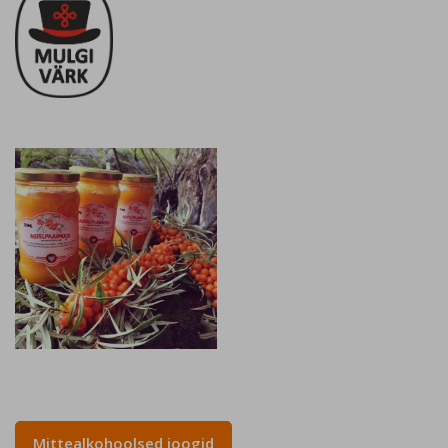
Mittealkohoolsed joogid