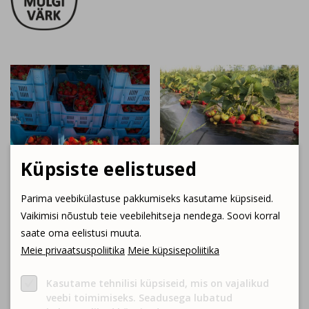
Küpsiste eelistused
Parima veebikülastuse pakkumiseks kasutame küpsiseid.
Vaikimisi nõustub teie veebilehitseja nendega. Soovi korral
saate oma eelistusi muuta.
Meie privaatsuspoliitika
Meie küpsisepoliitika
Kasutame tehnilisi küpsiseid, mis on vajalikud
veebi toimimiseks. Seadusega lubatud