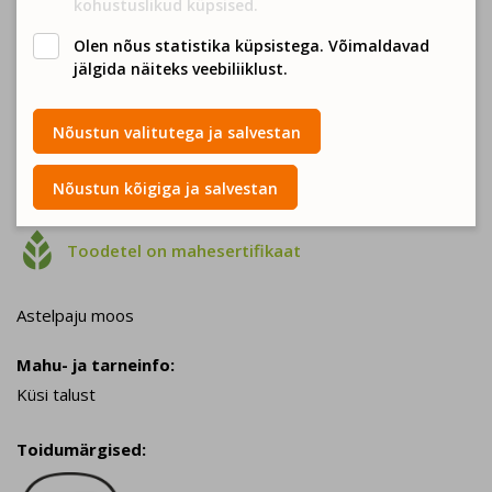
kohustuslikud küpsised.
Olen nõus statistika küpsistega. Võimaldavad
jälgida näiteks veebiliiklust.
Nõustun valitutega ja salvestan
Nõustun kõigiga ja salvestan
Hoidised, moosid, konservid

Toodetel on mahesertifikaat
Astelpaju moos
Mahu- ja tarneinfo:
Küsi talust
Toidumärgised: