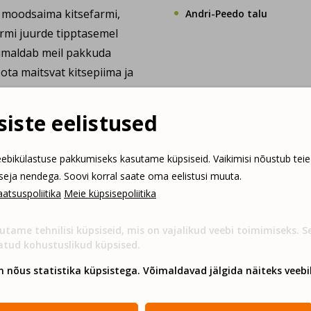
a moodsaima kitsefarmi,
Andri-Peedo talu
armi juurde tipptasemel
võimaldab meil pakkuda
oota maitsvat kitsepiima ja
iste eelistused
gikohtadest üle Eesti -
ebikülastuse pakkumiseks kasutame küpsiseid. Vaikimisi nõustub teie
tseja nendega. Soovi korral saate oma eelistusi muuta.
atsuspoliitika
Meie küpsisepoliitika
utame tehnilisi küpsiseid, mis on vajalikud veebi toimimiseks. 
atud kohustuslikud küpsised.
n nõus statistika küpsistega. Võimaldavad jälgida näiteks veebil