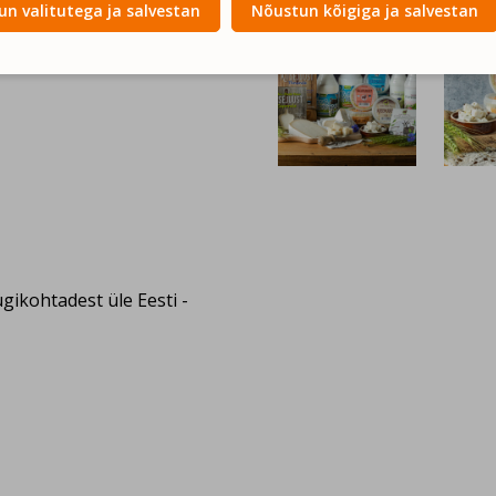
n valitutega ja salvestan
Nõustun kõigiga ja salvestan
gikohtadest üle Eesti -