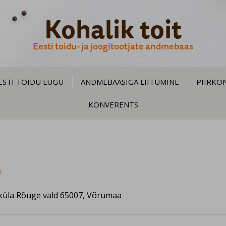
Kohalik toit
Eesti toidu- ja joogitootjate andmebaas
ESTI TOIDU LUGU
ANDMEBAASIGA LIITUMINE
PIIRKO
KONVERENTS
küla Rõuge vald 65007, Võrumaa