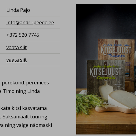
Linda Pajo
info@andri-peedo.ee
+372 520 7745
vaata siit
vaata siit
v perekond: peremees
ja Timo ning Linda
akata kitsi kasvatama.
e Saksamaalt tüüringi
rva ning valge näomaski