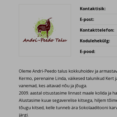
Kontaktisik:
E-post:
Kontakttelefon:
Kodulehekülg:
E-pood:
Oleme Andri-Peedo talus kokkuhoidev ja armasta
Kermo, perenaine Linda, väikesed talunikud Kert 
vanemad, kes aitavad nõu ja jõuga.
2009. aastal otsustasime linnast maale kolida ja h
Alustasime kuue segaverelise kitsega, hiljem tõim
tõugu kitsed, kelle tunneb ära šokolaaditooni ka
järgi.