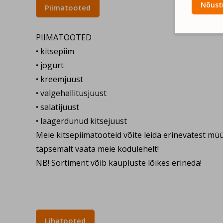
Nõustu
Piimatooted
PIIMATOOTED
• kitsepiim
• jogurt
• kreemjuust
• valgehallitusjuust
• salatijuust
• laagerdunud kitsejuust
Meie kitsepiimatooteid võite leida erinevatest müü
täpsemalt vaata meie kodulehelt!
NB! Sortiment võib kaupluste lõikes erineda!
Lihatooted