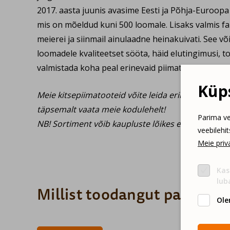
2017. aasta juunis avasime Eesti ja Põhja-Euroop
mis on mõeldud kuni 500 loomale. Lisaks valmis f
meierei ja siinmail ainulaadne heinakuivati. See 
loomadele kvaliteetset sööta, häid elutingimusi, t
valmistada koha peal erinevaid piimatooteid.
Küps
Meie kitsepiimatooteid võite leida erinevatest müü
täpsemalt vaata meie kodulehelt!
Parima ve
NB! Sortiment võib kaupluste lõikes erineda!
veebilehi
Meie priva
Kas
lub
Millist toodangut pakume?
Ole