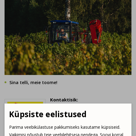
Sina telli, meie toome!
Kontaktisik:
Priit Päkk
Küpsiste eelistused
E-post:
priit.pakk@gmail.com
Parima veebikülastuse pakkumiseks kasutame küpsiseid.
Kontakttelefon:
Vaikimisi nõustub teie veebilehitseja nendega. Soovi korral