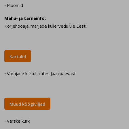
• Ploomid
Mahu- ja tarneinfo:
Korjehooajal marjade kullervedu üle Eesti.
Kartulid
• Varajane kartul alates Jaanipäevast
Muud köögiviljad
• Värske kurk