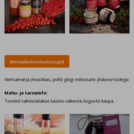
Mittealkohoolsed joogid
Metsamarja (mustikas, pohl) glögi mõnusate jõuluvürtsidega
Mahu- ja tarneinfo:
Tooted valmistatakse käsitsi väikeste koguste kaupa.