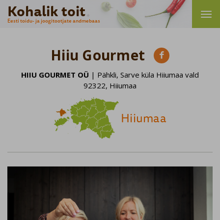
Kohalik toit
Eesti toidu- ja joogitootjate andmebaas
Hiiu Gourmet

HIIU GOURMET OÜ
| Pähkli, Sarve küla Hiiumaa vald
92322, Hiiumaa
Hiiumaa