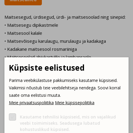
Maitsesegud, ürdisegud, ürdi- ja maitsesoolad ning sinepid:
• Maitsesegu dipikastmele
• Maitsesool kalale
• Maitsevõisegu karulaugu, murulaugu ja kadakaga
• Kadakane maitsesool rosmariiniga
• Maitsesoolad ahjukartulile ja lambapraele
• Supi maitseegu
Küpsiste eelistused
• Õunakoogi suhkrusegu
Parima veebikülastuse pakkumiseks kasutame küpsiseid.
• Sinepid - maitsenüansi rikastamiseks kasutame Hiiumaa
Vaikimisi nõustub teie veebilehitseja nendega. Soovi korral
metsamarju.
saate oma eelistusi muuta.
• Piprasegud - maitsenüansi rikastamiseks kasutame
Meie privaatsuspoliitika
Meie küpsisepoliitika
kadaka-, pihlaka- ja kibuvitsamarju
• Gourmet soolad - need on lõbusad, ilusad värvilised ja
Kasutame tehnilisi küpsiseid, mis on vajalikud
imeliselt lõhnavad soolaveskid.
veebi toimimiseks. Seadusega lubatud
kohustuslikud küpsised.