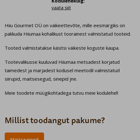
Kodulehekülg:
vaata siit
Hiiu Gourmet OÜ on väikeettevõte, mille eesmärgiks on
pakkuda Hiiumaa kohalikust toorainest valmistatud tooteid.
Tooted valmistatakse käsitsi väikeste koguste kaupa.
Tootevalikusse kuuluvad Hiiumaa metsadest korjatud
taimedest ja marjadest kodusel meetodil valmistatud
siirupid, maitsesegud, sinepid jne.
Meie toodete müügikohtadega tutvu meie kodulehel!
Millist toodangut pakume?
Maitseained