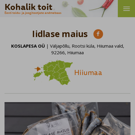
Kohalik toit
Eesti toidu- ja joogitootjate andmebaas
Iidlase maius

KOSLAPESA OÜ
| Väljapõllu, Rootsi küla, Hiiumaa vald,
92266, Hiiumaa
Hiiumaa