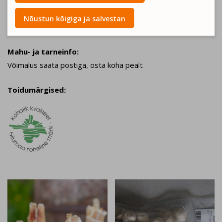
Värske kala,vinnutatud kalafileed, kala hakkliha, kala frikadellid
Nõustun kõigiga ja salvestan
ja kalapelmeenid.
Mahu- ja tarneinfo:
Võimalus saata postiga, osta koha pealt
Toidumärgised: