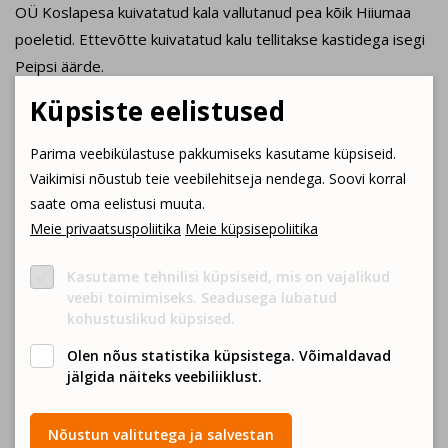
OÜ Koslapesa kuivatatud kala vallutanud pea kõik Hiiumaa
poeletid. Ettevõtte kuivatatud kalu tellitakse kastidega isegi
Peipsi äärde.
Küpsiste eelistused
Koslapesa on Liana Vaino ja Virko Martini loodud
pereettevõte. Tegeletakse kalapüügiga ja püütud kala oli
Parima veebikülastuse pakkumiseks kasutame küpsiseid.
vaja kuidagi turustada, sest kõiki kalaliike Hiiumaalt välja ei
Vaikimisi nõustub teie veebilehitseja nendega. Soovi korral
veeta. Liana ja Virko valmistavad kuivatatud kala tooteid
saate oma eelistusi muuta.
kõikvõimalikest liikidest, mida Hiiumaal merest püüda saab.
Meie privaatsuspoliitika
Meie küpsisepoliitika
Kasutame tehnilisi küpsiseid, mis on vajalikud
Millist toodangut pakume?
veebi toimimiseks. Seadusega lubatud
kohustuslikud küpsised.
Olen nõus statistika küpsistega. Võimaldavad
Kalatooted
jälgida näiteks veebiliiklust.

Toodetel on mahesertifikaat
Nõustun valitutega ja salvestan