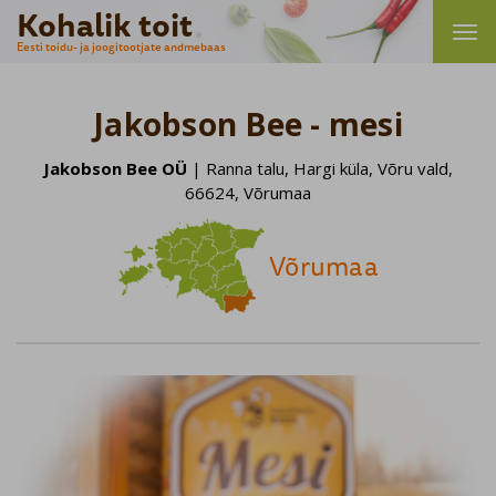
Kohalik toit
Eesti toidu- ja joogitootjate andmebaas
Jakobson Bee - mesi
Jakobson Bee OÜ
| Ranna talu, Hargi küla, Võru vald,
66624, Võrumaa
Võrumaa