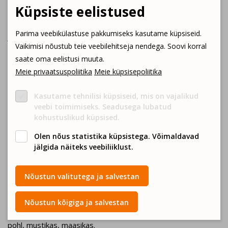
Küpsiste eelistused
vaata siit
Parima veebikülastuse pakkumiseks kasutame küpsiseid.
Jakobson Bee OÜ on mee tootmisega tegelev pereettevõte
Vaikimisi nõustub teie veebilehitseja nendega. Soovi korral
Võrumaalt, Lõõdla järve kaldalt. Oleme oma kahekümne
saate oma eelistusi muuta.
tegutsemisaasta jooksul kogunud hulgaliselt kogemusi ning
Meie privaatsuspoliitika
Meie küpsisepoliitika
kliendid on meie pakutud mee kvaliteedi üle ülimalt õnnelikud.
Kasutame tehnilisi küpsiseid, mis on vajalikud
veebi toimimiseks. Seadusega lubatud
Millist toodangut pakume?
kohustuslikud küpsised.
Olen nõus statistika küpsistega. Võimaldavad
jälgida näiteks veebiliiklust.
Mesi
Nõustun valitutega ja salvestan
• Aromaatne metsaõite mesi.
Mesi on korjatud kevad-suvisel ajal, mais-juunis. Peamised
Nõustun kõigiga ja salvestan
korjetaimed on paju, võilill, metsvaarikas, valge ristik, naat,
pohl, mustikas, maasikas.