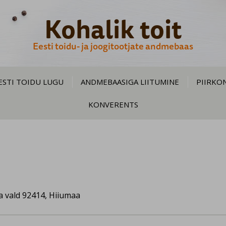
Kohalik toit
Eesti toidu- ja joogitootjate andmebaas
ESTI TOIDU LUGU
ANDMEBAASIGA LIITUMINE
PIIRKO
KONVERENTS
a vald 92414, Hiiumaa