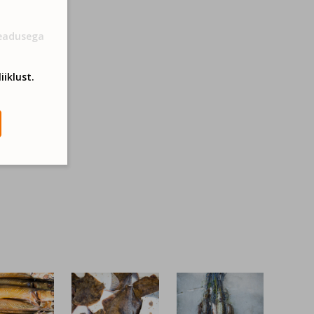
Seadusega
iiklust.