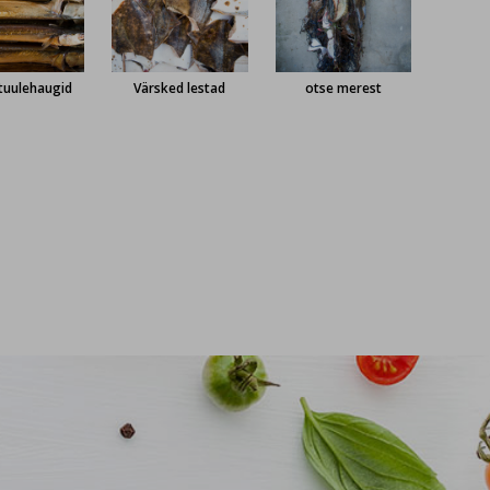
tuulehaugid
Värsked lestad
otse merest