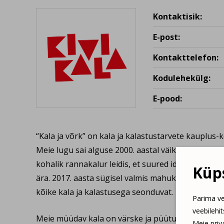
Kontaktisik:
E-post:
Kontakttelefon:
Kodulehekülg:
E-pood:
“Kala ja võrk” on kala ja kalastustarvete kauplus-
Meie lugu sai alguse 2000. aastal väikesest kalaäri
kohalik rannakalur leidis, et suured ideed ei mah
Küps
ära. 2017. aasta sügisel valmis mahukas pood koos
kõike kala ja kalastusega seonduvat.
Parima ve
veebilehi
Meie müüdav kala on värske ja püütud saart ümbr
Meie priva