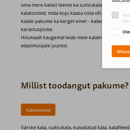
oma mere kalast teeme ka suitsukala, kuivatatud 
kalatooteid, mida koju kaasa osta või kohapeal me
Kas
kalale pakume ka kerget einet - kalasuppi ja salate
lub
karastusjooke.
Ole
Hiiumaalt kaugemal leiab meie kalakraami Kivikala
edasimüüjate juurest.
Nõustu
Millist toodangut pakume?
Kalatooted
Värske kala, suitsukala, kuivatatud kala, kalafileed