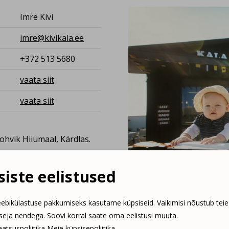
Imre Kivi
imre@kivikala.ee
+372 513 5680
vaata siit
vaata siit
kohvik Hiiumaal, Kärdlas.
st Kärdla turul, kui üks
u enam väikese pinna peale
iste eelistused
 tootmisega, kust leiab
ebikülastuse pakkumiseks kasutame küpsiseid. Vaikimisi nõustub teie
kauplus-tootmine-kohvik 
tseja nendega. Soovi korral saate oma eelistusi muuta.
itsevast merest. Samast
atsuspoliitika
Meie küpsisepoliitika