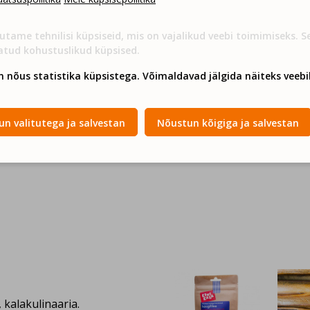
kala ning muid
kkida. Lisaks värskele
utame tehnilisi küpsiseid, mis on vajalikud veebi toimimiseks. 
id, võileiba ja kohvi ning
atud kohustuslikud küpsised.
n nõus statistika küpsistega. Võimaldavad jälgida näiteks veebil
 nime alt tublide
n valitutega ja salvestan
Nõustun kõigiga ja salvestan
, kalakulinaaria.