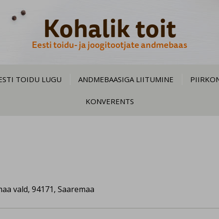
Kohalik toit
Eesti toidu- ja joogitootjate andmebaas
ESTI TOIDU LUGU
ANDMEBAASIGA LIITUMINE
PIIRKO
KONVERENTS
maa vald, 94171, Saaremaa