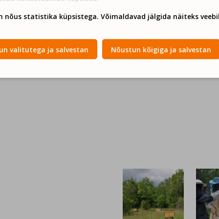
n nõus statistika küpsistega. Võimaldavad jälgida näiteks veebil
n valitutega ja salvestan
Nõustun kõigiga ja salvestan