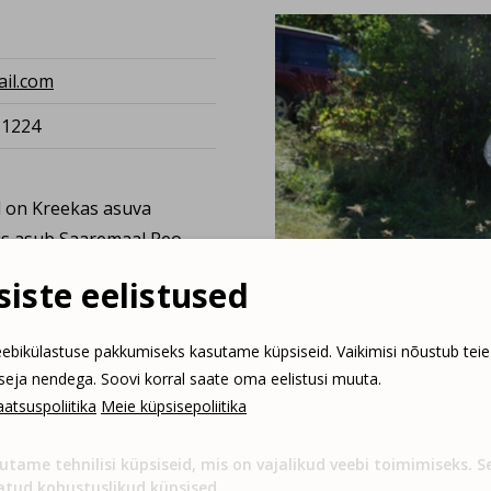
ail.com
 1224
l on Kreekas asuva
mis asub Saaremaal Reo
iste eelistused
ti esimesed kolm lamavtaru
ebikülastuse pakkumiseks kasutame küpsiseid. Vaikimisi nõustub teie
llm
). Meie kloostri mesinik
tseja nendega. Soovi korral saate oma eelistusi muuta.
du millegi tõeliselt
atsuspoliitika
Meie küpsisepoliitika
utame tehnilisi küpsiseid, mis on vajalikud veebi toimimiseks. 
atud kohustuslikud küpsised.