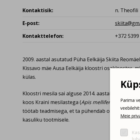
Kontaktisik:
n. Theofili
E-post:
skiita@gm
Kontakttelefon:
+372 5399
2009. aastal asutatud Püha Eelkäija Skiita Reomäe
Kissavo mäe Ausa Eelkäija kloostri osaklooster, 
külas.
Küps
Kloostri mesila sai alguse 2014. aastal, kui soeta
Parima ve
koos Kraini mesilastega (
Apis mellifera carnica Po
veebilehi
töötab teadmisega, et ta pühendab oma aega ja jõu
Meie priva
kasuliku tootmisele.
Kas
lub