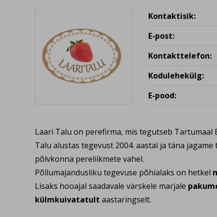
Kontaktisik:
E-post:
Kontakttelefon:
Kodulehekülg:
E-pood:
Laari Talu on perefirma, mis tegutseb Tartumaal El
Talu alustas tegevust 2004. aastal ja täna jagame
põlvkonna pereliikmete vahel.
Põllumajandusliku tegevuse põhialaks on hetkel
Lisaks hooajal saadavale värskele marjale
pakume
külmkuivatatult
aastaringselt.