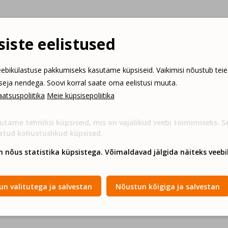
iste eelistused
ebikülastuse pakkumiseks kasutame küpsiseid. Vaikimisi nõustub teie
tseja nendega. Soovi korral saate oma eelistusi muuta.
atsuspoliitika
Meie küpsisepoliitika
utame tehnilisi küpsiseid, mis on vajalikud veebi toimimiseks. 
atud kohustuslikud küpsised.
n nõus statistika küpsistega. Võimaldavad jälgida näiteks veebil
n valitutega ja salvestan
Nõustun kõigiga ja salvestan
uli.