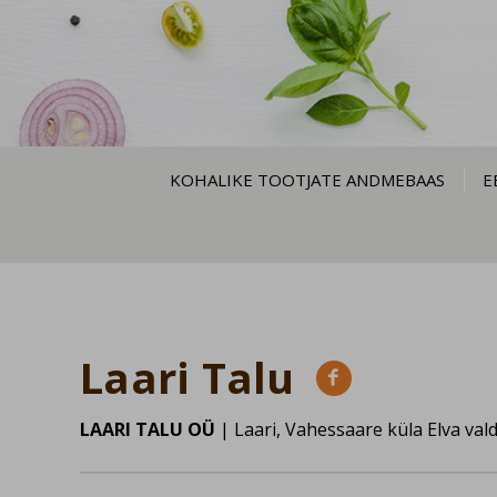
KOHALIKE TOOTJATE ANDMEBAAS
E
Laari Talu

LAARI TALU OÜ
| Laari, Vahessaare küla Elva va