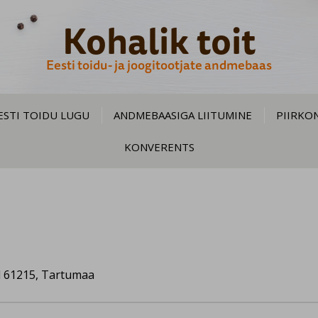
Kohalik toit
Eesti toidu- ja joogitootjate andmebaas
ESTI TOIDU LUGU
ANDMEBAASIGA LIITUMINE
PIIRKO
KONVERENTS
ld 61215, Tartumaa