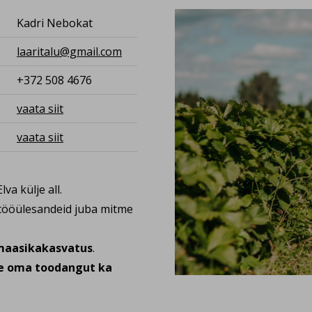
Kadri Nebokat
laaritalu@gmail.com
+372 508 4676
vaata siit
vaata siit
va külje all.
 tööülesandeid juba mitme
maasikakasvatus
.
 oma toodangut ka