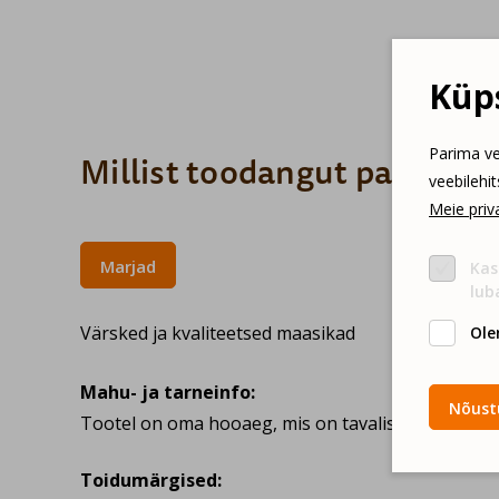
Küps
Parima ve
Millist toodangut pakume?
veebilehi
Meie priva
Marjad
Kas
lub
Värsked ja kvaliteetsed maasikad
Ole
Mahu- ja tarneinfo:
Nõustu
Tootel on oma hooaeg, mis on tavaliselt juuni ja ju
Toidumärgised: