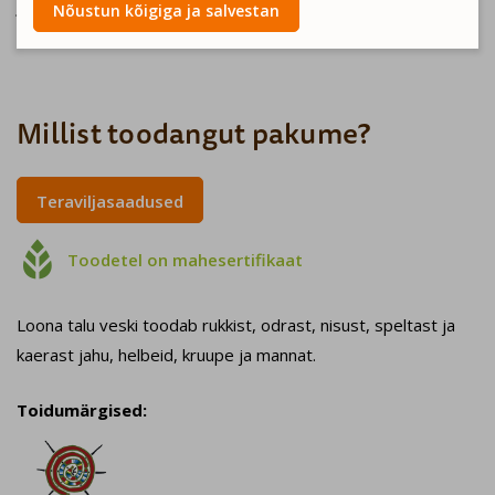
Jahud, helbed, kruubid, manna - hääd vaaritamist ja
Nõustun kõigiga ja salvestan
küpsetamist:)
Millist toodangut pakume?
Teraviljasaadused

Toodetel on mahesertifikaat
Loona talu veski toodab rukkist, odrast, nisust, speltast ja
kaerast jahu, helbeid, kruupe ja mannat.
Toidumärgised: