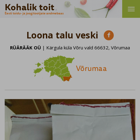
Kohalik toit
Eesti toidu- ja joogitootjate andmebaas
Loona talu veski

RÜÄRÄÄK OÜ
| Kärgula küla Võru vald 66632, Võrumaa
Võrumaa