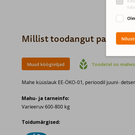
Kas
lub
Ole
Millist toodangut pakume?
Nõustu

Muud köögiviljad
Toodetel on mahese
Mahe küüslauk EE-ÖKO-01, perioodil juuni- dets
Mahu- ja tarneinfo:
Varieeruv 600-800 kg
Toidumärgised: