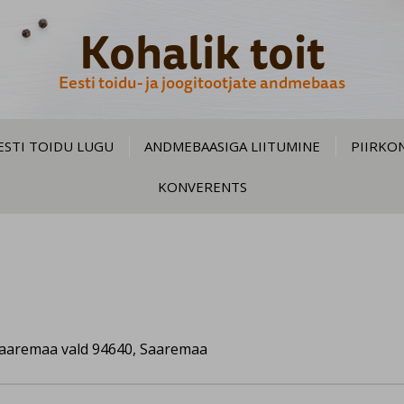
Kohalik toit
Eesti toidu- ja joogitootjate andmebaas
ESTI TOIDU LUGU
ANDMEBAASIGA LIITUMINE
PIIRKO
KONVERENTS
Saaremaa vald 94640, Saaremaa