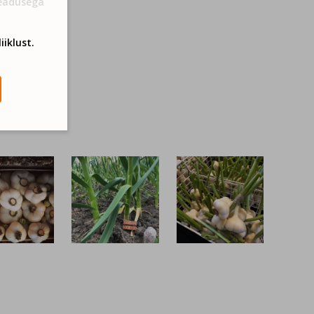
Seadusega
iiklust.