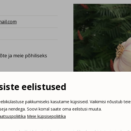
ail.com
e ja meie põhiliseks
iste eelistused
ebikülastuse pakkumiseks kasutame küpsiseid. Vaikimisi nõustub teie
tseja nendega. Soovi korral saate oma eelistusi muuta.
atsuspoliitika
Meie küpsisepoliitika