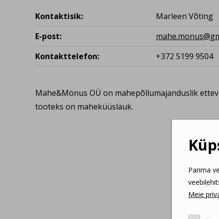
Kontaktisik:
Marleen Võting
E-post:
mahe.monus@gm
Kontakttelefon:
+372 5199 9504
Mahe&Mönus OÜ on mahepõllumajanduslik ettevõt
tooteks on maheküüslauk.
Küps
Parima ve
veebilehi
Meie priva