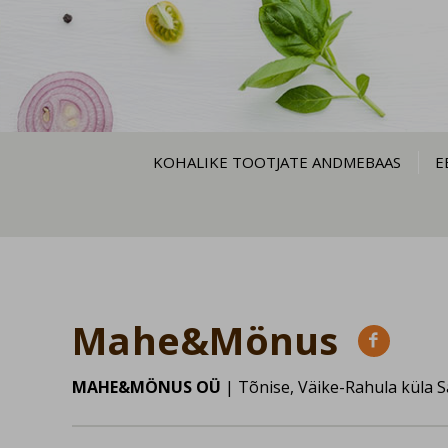
KOHALIKE TOOTJATE ANDMEBAAS
E
Mahe&Mönus

MAHE&MÖNUS OÜ
| Tõnise, Väike-Rahula küla 