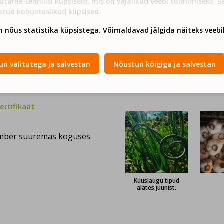
utame tehnilisi küpsiseid, mis on vajalikud veebi toimimiseks. 
Mahe&Mönus küüslauk
atud kohustuslikud küpsised.
n nõus statistika küpsistega. Võimaldavad jälgida näiteks veebil
n valitutega ja salvestan
Nõustun kõigiga ja salvestan
rtifikaat
ember suuremas koguses.
Küüslaugu tipud
alates juunist.