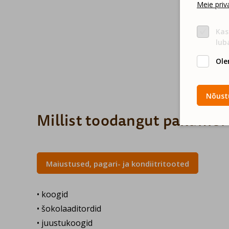
Meie priva
Kas
lub
Ole
Nõustu
Millist toodangut pakume?
Maiustused, pagari- ja kondiitritooted
• koogid
• šokolaaditordid
• juustukoogid