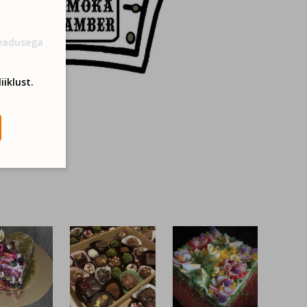
Seadusega
iiklust.