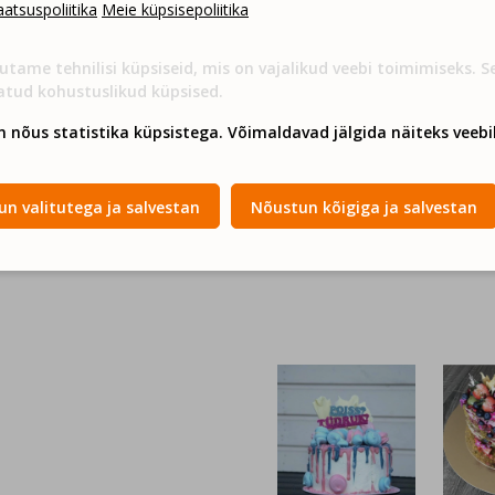
atsuspoliitika
Meie küpsisepoliitika
utame tehnilisi küpsiseid, mis on vajalikud veebi toimimiseks. 
atud kohustuslikud küpsised.
n nõus statistika küpsistega. Võimaldavad jälgida näiteks veebil
n valitutega ja salvestan
Nõustun kõigiga ja salvestan