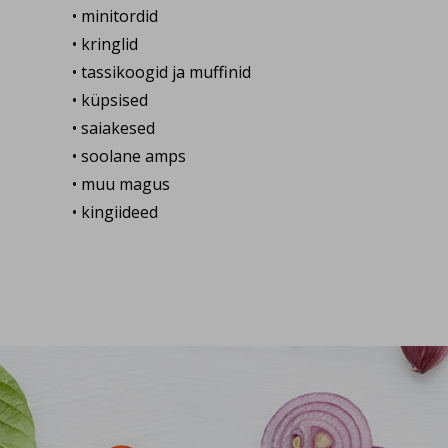
• minitordid
• kringlid
• tassikoogid ja muffinid
• küpsised
• saiakesed
• soolane amps
• muu magus
• kingiideed