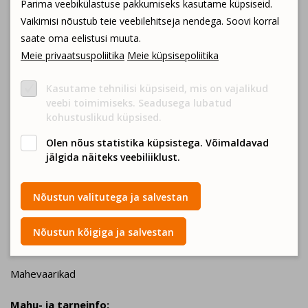
Kodulehekülg:
Parima veebikülastuse pakkumiseks kasutame küpsiseid.
vaata siit
Vaikimisi nõustub teie veebilehitseja nendega. Soovi korral
saate oma eelistusi muuta.
E-pood:
vaata siit
Meie privaatsuspoliitika
Meie küpsisepoliitika
Kasutame tehnilisi küpsiseid, mis on vajalikud
Meie Pahuvere istanduses küpsenud marjad ja aiasaadused
veebi toimimiseks. Seadusega lubatud
on kasvatatud mahedalt ilma sünteetiliste
kohustuslikud küpsised.
taimekaitsevahenditeta.
Olen nõus statistika küpsistega. Võimaldavad
jälgida näiteks veebiliiklust.
Millist toodangut pakume?
Nõustun valitutega ja salvestan

Nõustun kõigiga ja salvestan
Marjad
Toodetel on mahesertifikaat
Mahevaarikad
Mahu- ja tarneinfo: