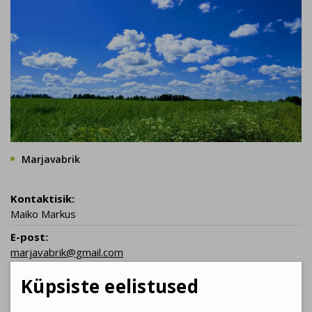
Marjavabrik
Kontaktisik:
Maiko Markus
E-post:
marjavabrik@gmail.com
Kontakttelefon:
Küpsiste eelistused
+372 5566 6693