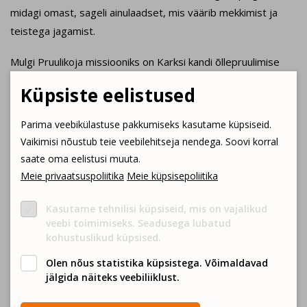
midagi omast, sageli ainulaadset, mis väärib mekkimist ja
teistega jagamist.
Mulgi Pruulikoja missiooniks on Karksi kandi õllepruulimise
traditsiooni taaselustamine ja moodsal viisil edasi kandmine.
Küpsiste eelistused
Pruulikoda rajati 2015 aastal ja see on ehitatud
pruulikoja peremehe, mitmendat põlve mulgi, esiisade tallu.
Parima veebikülastuse pakkumiseks kasutame küpsiseid.
Õlletegu pole siin võõras – ka talu vaarperemees olla omal
Vaikimisi nõustub teie veebilehitseja nendega. Soovi korral
ajal olnud entusiastlik pruulija, lisaks tehtud ka veini ja
saate oma eelistusi muuta.
teinekord kangematki.
Meie privaatsuspoliitika
Meie küpsisepoliitika
Avatud KÜLASTUSED pruulikotta. Tule oma seltskonnaga ja
Kasutame tehnilisi küpsiseid, mis on vajalikud
saa ülevaade õllepruulimise köögipoolest. Saab ka õlut
veebi toimimiseks. Seadusega lubatud
kohustuslikud küpsised.
mekkida ja kaasa osta
.
Olen nõus statistika küpsistega. Võimaldavad
jälgida näiteks veebiliiklust.
Millist toodangut pakume?