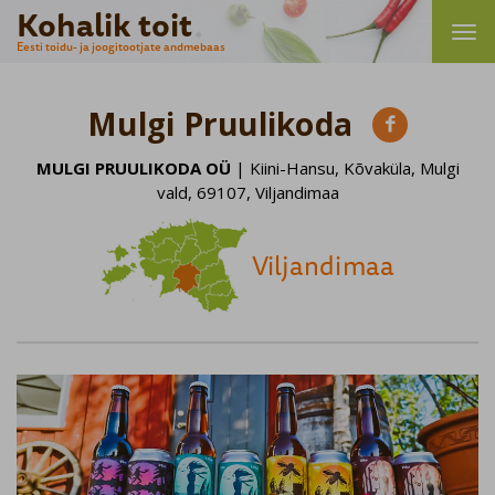
Kohalik toit
Eesti toidu- ja joogitootjate andmebaas
Mulgi Pruulikoda

MULGI PRUULIKODA OÜ
| Kiini-Hansu, Kõvaküla, Mulgi
vald, 69107, Viljandimaa
Viljandimaa