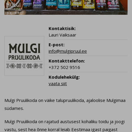
Kontaktisik:
Lauri Vaiksaar
E-post:
info@mulgipruul.ee
Kontakttelefon:
+372 502 9516
Kodulehekülg:
vaata siit
Mulgi Pruulikoda on väike talupruulikoda, ajaloolise Mulgimaa
südames.
Mulgi Pruulikoda on rajatud austusest kohaliku toidu ja joogi
vastu, sest hea õnne korral leiab Eestimaa igast paigast