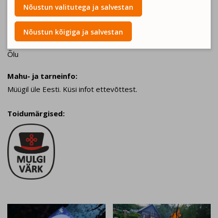
Nõustun valitutega ja salvestan
Alkohoolsed joogid
Nõustun kõigiga ja salvestan
Õlu
Mahu- ja tarneinfo:
Müügil üle Eesti. Küsi infot ettevõttest.
Toidumärgised: