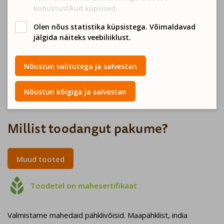
Tooteid leiad nii Biomarketi, Coopi, Rimi “Talu Toidab” ja
kohustuslikud küpsised.
Selveri lettidelt. Samuti müüvad meie tooteid ka kümned
Olen nõus statistika küpsistega. Võimaldavad
pisemad poed!
jälgida näiteks veebiliiklust.
Kogu tootmisprotsess toimub meie silme all ja valmib
Nõustun valitutega ja salvestan
käsitööna. Röstime, jahvatame, maitsestame, pakendame
pähklivõid Tartus.
Nõustun kõigiga ja salvestan
Millist toodangut pakume?
Muud tooted

Toodetel on mahesertifikaat
Valmistame mahedaid pähklivõisid. Maapähklist, india