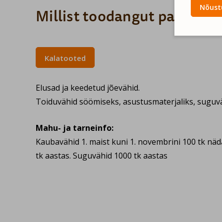
Nõustu
Millist toodangut pakume?
Kalatooted
Elusad ja keedetud jõevähid.
Toiduvähid söömiseks, asustusmaterjaliks, suguvä
Mahu- ja tarneinfo:
Kaubavähid 1. maist kuni 1. novembrini 100 tk näd
tk aastas. Suguvähid 1000 tk aastas