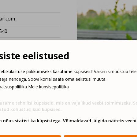
il.com
540
iste eelistused
ustusmaterjaliks ja
ebikülastuse pakkumiseks kasutame küpsiseid. Vaikimisi nõustub teie
tseja nendega. Soovi korral saate oma eelistusi muuta.
atsuspoliitika
Meie küpsisepoliitika
utame tehnilisi küpsiseid, mis on vajalikud veebi toimimiseks. 
atud kohustuslikud küpsised.
n nõus statistika küpsistega. Võimaldavad jälgida näiteks veebil