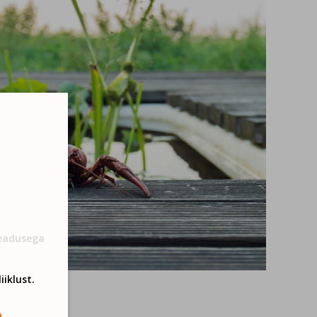
Seadusega
iiklust.