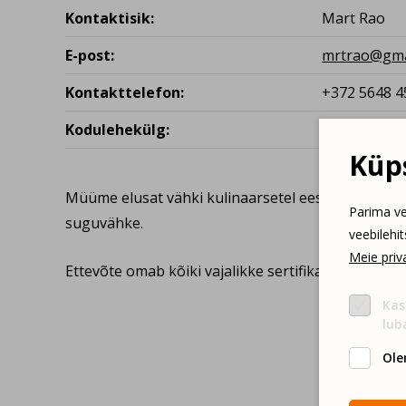
Kontaktisik:
Mart Rao
E-post:
mrtrao@gma
Kontakttelefon:
+372 5648 4
Kodulehekülg:
vaata siit
Küps
Müüme elusat vähki kulinaarsetel eesmärkidel, as
Parima ve
suguvähke.
veebilehi
Meie priva
Ettevõte omab kõiki vajalikke sertifikaate.
Kas
lub
Ole