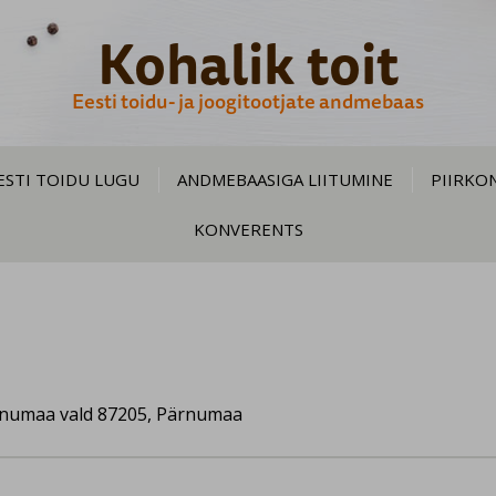
Kohalik toit
Eesti toidu- ja joogitootjate andmebaas
ESTI TOIDU LUGU
ANDMEBAASIGA LIITUMINE
PIIRKO
KONVERENTS
rnumaa vald 87205, Pärnumaa