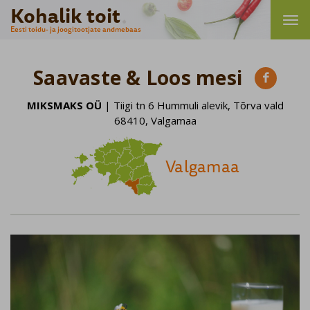
Kohalik toit
Eesti toidu- ja joogitootjate andmebaas
Saavaste & Loos mesi

MIKSMAKS OÜ
| Tiigi tn 6 Hummuli alevik, Tõrva vald
68410, Valgamaa
Valgamaa