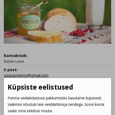
Kontaktisik:
Eston Loos
E-post:
saavasteloos@gmail.com
Kontakttelefon:
Küpsiste eelistused
+372 522 5142
Parima veebikülastuse pakkumiseks kasutame küpsiseid.
Saavaste & Loos´i mesindustalu Valgamaal Hummulis on
Vaikimisi nõustub teie veebilehitseja nendega. Soovi korral
eriline talu eriliste mesinikega. Pühendunud pererahvas
saate oma eelistusi muuta.