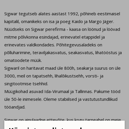
Sigwar tegutseb alates aastast 1992, põhineb eestimaisel
kapitalil, omanikeks on isa ja poeg Kaido ja Margo Jäger.
Nüüdseks on Sigwar perefirma - kaasa on löönud ja löövad
mitme põlvkonna esindajad, erinevatel etappidel ja
erinevates valdkondades. Põhitegevusaladeks on
põlluharimine, teraviljakasvatus, seakasvatus, lihatööstus ja
omatoodete müük.
Sigwaril on haritavat maad üle 800h, seakarja suurus on üle
3000, meil on tapatsehh, lihalõikustsehh, vorsti- ja
singitootmise tsehhid.
Müügikohad asuvad Ida-Virumaal ja Tallinnas. Pakume tööd
üle 50-le inimesele. Oleme stabiilsed ja vastutustundlikud
tööandjad.
Sigwar on ainulaadne ettevõte, kus kogu tarneahel on meie
käes: sigadele kasvatame sööda ise, väärindame sealiha