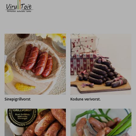
Sinepigrillvorst
Kodune verivorst.