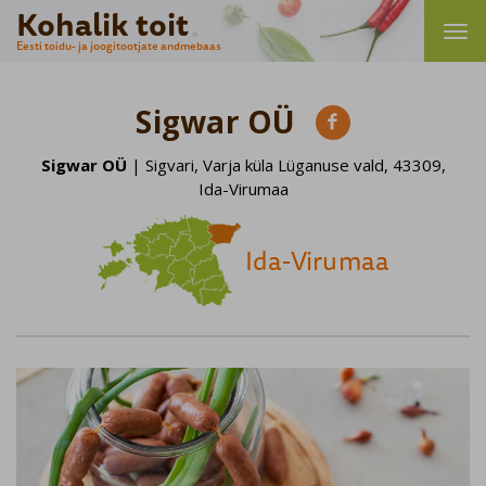
Kohalik toit
Eesti toidu- ja joogitootjate andmebaas
Sigwar OÜ

Sigwar OÜ
| Sigvari, Varja küla Lüganuse vald, 43309,
Ida-Virumaa
Ida-Virumaa