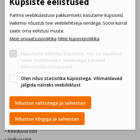
Küpsiste eelistused
vorstide ja sinkide näol, tegeleme ise müügiga.
Hoolitseme, et Eesti maa oleks haritud, inimestel oleks
Parima veebikülastuse pakkumiseks kasutame küpsiseid.
Vaikimisi nõustub teie veebilehitseja nendega. Soovi korral
maapiirkonnas tööd, et meie tegevus ja tootmine oleks aus
saate oma eelistusi muuta.
ja jätkusuutlik. Tegutseme tulevikuinvesteeringute nimel,
Meie privaatsuspoliitika
Meie küpsisepoliitika
väärindades olemasolevat.
Kasutame tehnilisi küpsiseid, mis on vajalikud
veebi toimimiseks. Seadusega lubatud
Millist toodangut pakume?
kohustuslikud küpsised.
Olen nõus statistika küpsistega. Võimaldavad
jälgida näiteks veebiliiklust.
Lihatooted
Nõustun valitutega ja salvestan
• Värske jahutatud sealiha (tooteid ei külmutata!)
• Täissuitsuvorstid
Nõustun kõigiga ja salvestan
• Poolsuitsuvorstid
• Keeduvorstid
• Grillvorstid