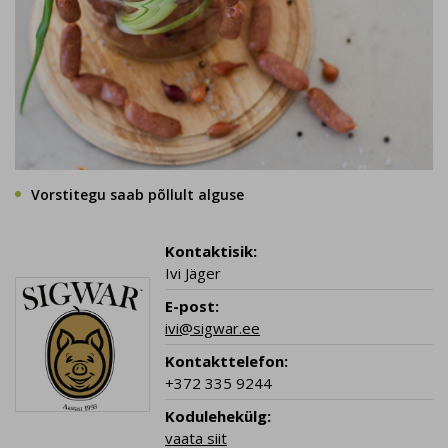
Vorstitegu saab põllult alguse
Kontaktisik:
Ivi Jäger
E-post:
ivi@sigwar.ee
Kontakttelefon:
+372 335 9244
Kodulehekülg:
vaata siit