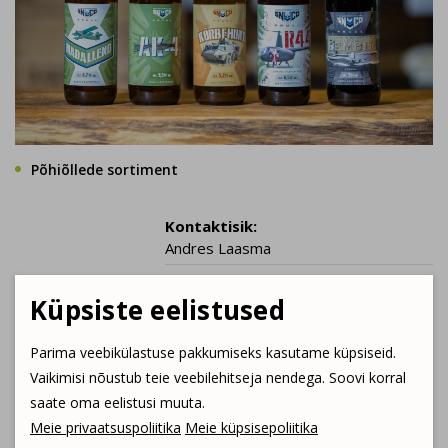
Põhiõllede sortiment
Kontaktisik:
Andres Laasma
E-post:
Küpsiste eelistused
andres@sncopruul.ee
Kontakttelefon:
Parima veebikülastuse pakkumiseks kasutame küpsiseid.
+372 508 9031
Vaikimisi nõustub teie veebilehitseja nendega. Soovi korral
Kodulehekülg:
saate oma eelistusi muuta.
vaata siit
Meie privaatsuspoliitika
Meie küpsisepoliitika
E-pood: