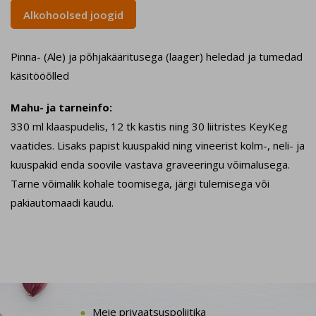
Alkohoolsed joogid
Pinna- (Ale) ja põhjakääritusega (laager) heledad ja tumedad
käsitööõlled
Mahu- ja tarneinfo:
330 ml klaaspudelis, 12 tk kastis ning 30 liitristes KeyKeg
vaatides. Lisaks papist kuuspakid ning vineerist kolm-, neli- ja
kuuspakid enda soovile vastava graveeringu võimalusega.
Tarne võimalik kohale toomisega, järgi tulemisega või
pakiautomaadi kaudu.
Meie privaatsuspoliitika