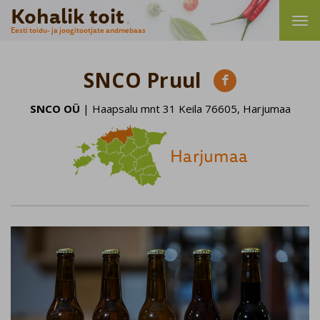
Kohalik toit
Eesti toidu- ja joogitootjate andmebaas
SNCO Pruul

SNCO OÜ
| Haapsalu mnt 31 Keila 76605, Harjumaa
Harjumaa