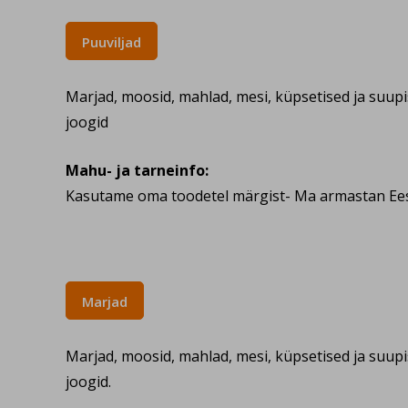
Puuviljad
Marjad, moosid, mahlad, mesi, küpsetised ja suup
joogid
Mahu- ja tarneinfo:
Kasutame oma toodetel märgist- Ma armastan Eest
Marjad
Marjad, moosid, mahlad, mesi, küpsetised ja suup
joogid.