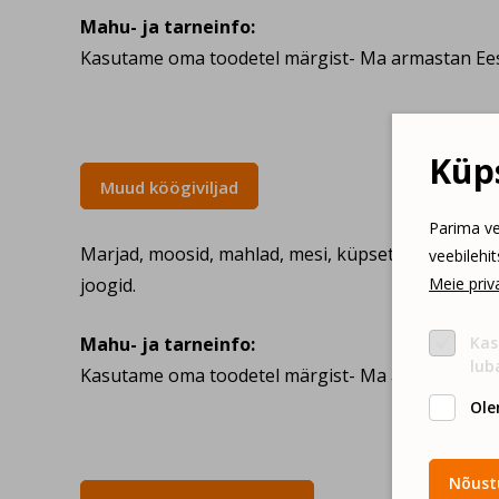
Mahu- ja tarneinfo:
Kasutame oma toodetel märgist- Ma armastan Eest
Küps
Muud köögiviljad
Parima ve
Marjad, moosid, mahlad, mesi, küpsetised ja suup
veebilehi
joogid.
Meie priva
Mahu- ja tarneinfo:
Kas
lub
Kasutame oma toodetel märgist- Ma armastan Eest
Ole
Nõustu