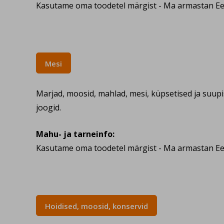
Kasutame oma toodetel märgist - Ma armastan Ees
Mesi
Marjad, moosid, mahlad, mesi, küpsetised ja suup
joogid.
Mahu- ja tarneinfo:
Kasutame oma toodetel märgist - Ma armastan Ees
Hoidised, moosid, konservid