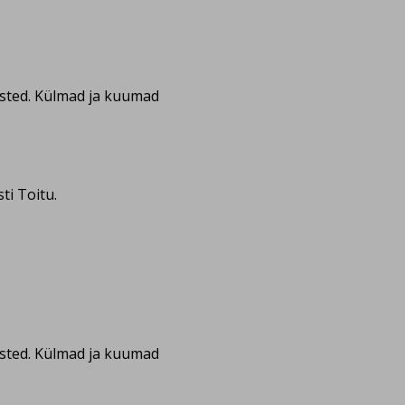
isted. Külmad ja kuumad
i Toitu.
isted. Külmad ja kuumad