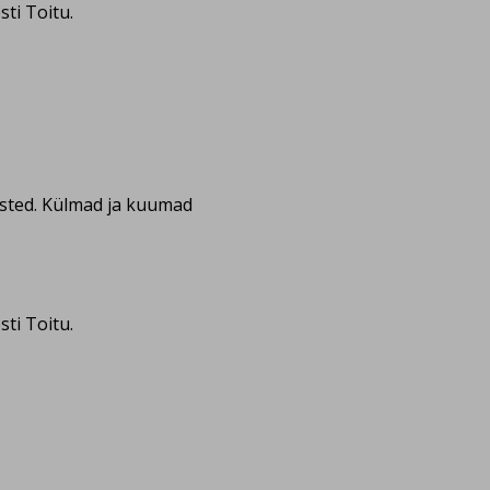
ti Toitu.
isted. Külmad ja kuumad
ti Toitu.