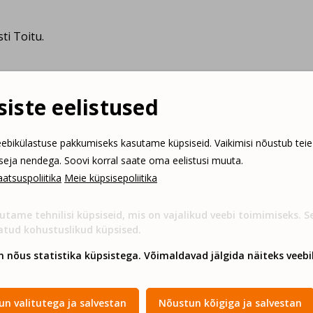
i Toitu.
iste eelistused
ebikülastuse pakkumiseks kasutame küpsiseid. Vaikimisi nõustub teie
isted. Külmad ja kuumad
tseja nendega. Soovi korral saate oma eelistusi muuta.
atsuspoliitika
Meie küpsisepoliitika
utame tehnilisi küpsiseid, mis on vajalikud veebi toimimiseks. 
atud kohustuslikud küpsised.
i Toitu.
n nõus statistika küpsistega. Võimaldavad jälgida näiteks veebil
n valitutega ja salvestan
Nõustun kõigiga ja salvestan