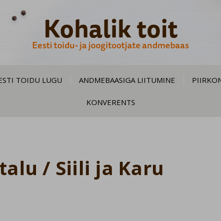
Kohalik toit
Eesti toidu- ja joogitootjate andmebaas
ESTI TOIDU LUGU
ANDMEBAASIGA LIITUMINE
PIIRKO
KONVERENTS
u / Siili ja Karu