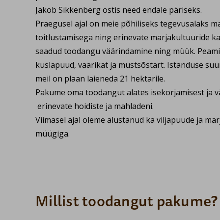
Jakob Sikkenberg ostis need endale päriseks.
Praegusel ajal on meie põhiliseks tegevusalaks 
toitlustamisega ning erinevate marjakultuuride k
saadud toodangu väärindamine ning müük. Peami
kuslapuud, vaarikat ja mustsõstart. Istanduse suu
meil on plaan laieneda 21 hektarile.
Pakume oma toodangut alates isekorjamisest ja v
erinevate hoidiste ja mahladeni.
Viimasel ajal oleme alustanud ka viljapuude ja mar
müügiga.
Millist toodangut pakume?