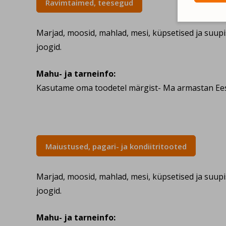
Ravimtaimed, teesegud
Marjad, moosid, mahlad, mesi, küpsetised ja suup
joogid.
Mahu- ja tarneinfo:
Kasutame oma toodetel märgist- Ma armastan Eest
Maiustused, pagari- ja kondiitritooted
Marjad, moosid, mahlad, mesi, küpsetised ja suup
joogid.
Mahu- ja tarneinfo: