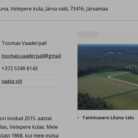
a, Vetepere küla, Järva vald, 73416, Järvamaa
Toomas Vaaderpall
toomas.vaaderpall@gmail.com
+372 5349 8143
vaata siit
Tammsaare-Lõuna talu
n loodud 2015. aastal.
las, Vetepere külas. Meie
ast 1868, kui meie esiisa