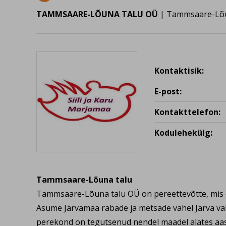
TAMMSAARE-LÕUNA TALU OÜ
| Tammsaare-Lõun
Kontaktisik:
E-post:
Kontakttelefon:
Kodulehekülg:
Tammsaare-Lõuna talu
Tammsaare-Lõuna talu OÜ on pereettevõtte, mis o
Asume Järvamaa rabade ja metsade vahel Järva val
perekond on tegutsenud nendel maadel alates aast