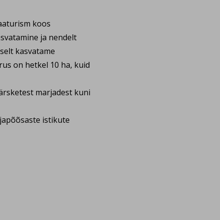
maaturism koos
asvatamine ja nendelt
selt kasvatame
rus on hetkel 10 ha, kuid
ärsketest marjadest kuni
japõõsaste istikute