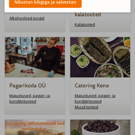
Nõustun kõigiga ja salvestan
Purtse Pruulikoda
Martin Vavere
kalatooted
Alkohoolsed joogid
Kalatooted
Pagarikoda OÜ
Catering Kene
Maiustused, pagari- ja
Maiustused, pagari- ja
kondiitritooted
kondiitritooted
Muud tooted