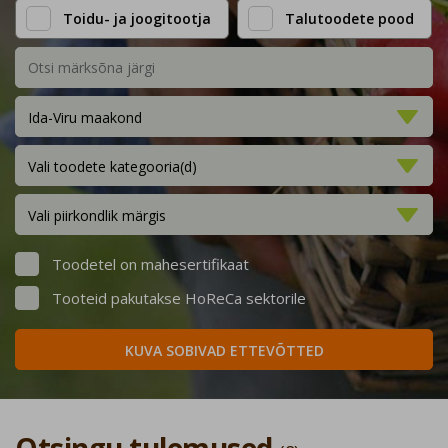
Toidu- ja joogitootja
Talutoodete pood
Ida-Viru maakond
Vali toodete kategooria(d)
Vali piirkondlik märgis
Toodetel on mahesertifikaat
Tooteid pakutakse HoReCa sektorile
KUVA SOBIVAD ETTEVÕTTED