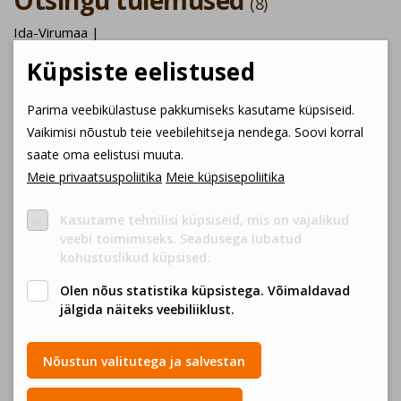
Otsingu tulemused
(8)
Ida-Virumaa |
Küpsiste eelistused
Parima veebikülastuse pakkumiseks kasutame küpsiseid.
Vaikimisi nõustub teie veebilehitseja nendega. Soovi korral
saate oma eelistusi muuta.
Meie privaatsuspoliitika
Meie küpsisepoliitika
Kuru Villa koduköök
Sigwar OÜ
Kasutame tehnilisi küpsiseid, mis on vajalikud
veebi toimimiseks. Seadusega lubatud
Kalatooted
Lihatooted
kohustuslikud küpsised.
Olen nõus statistika küpsistega. Võimaldavad
jälgida näiteks veebiliiklust.
Nõustun valitutega ja salvestan