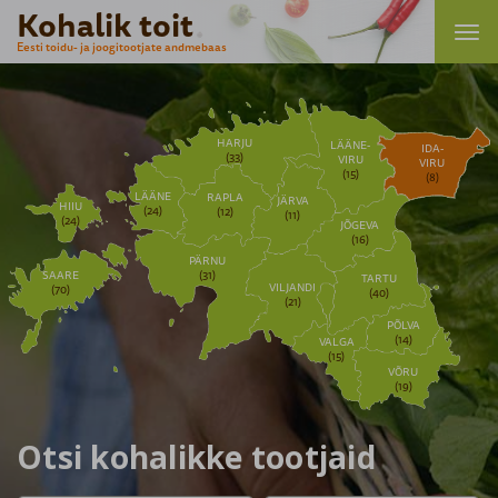
Kohalik toit
Eesti toidu- ja joogitootjate andmebaas
HARJU
LÄÄNE-
IDA-
(33)
VIRU
VIRU
(15)
(8)
LÄÄNE
RAPLA
JÄRVA
HIIU
(24)
(12)
(11)
(24)
JÕGEVA
(16)
PÄRNU
SAARE
(31)
TARTU
VILJANDI
(70)
(40)
(21)
PÕLVA
(14)
VALGA
(15)
VÕRU
(19)
Otsi kohalikke tootjaid