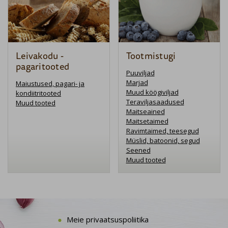
Leivakodu -
Tootmistugi
pagaritooted
Puuviljad
Marjad
Maiustused, pagari- ja
Muud köögiviljad
kondiitritooted
Teraviljasaadused
Muud tooted
Maitseained
Maitsetaimed
Ravimtaimed, teesegud
Müslid, batoonid, segud
Seened
Muud tooted
Meie privaatsuspoliitika